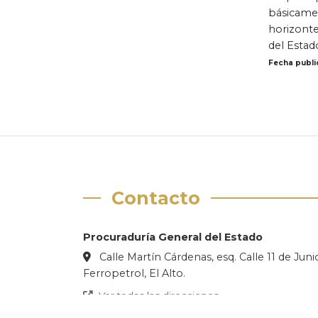
básicamen
horizonte
del Estad
Fecha public
Contacto
Procuraduría General del Estado
Calle Martín Cárdenas, esq. Calle 11 de Jun
Ferropetrol, El Alto.
Ver todas las direcciones