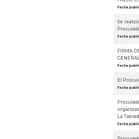
Fecha publi
Se realiz
Procuradu
Fecha publi
FIRMA D
GENERAL 
Fecha public
El Procur
Fecha public
Procurado
organizad
La Tablad
Fecha public
Procurado