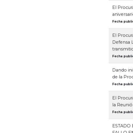
El Procur
aniversar
Fecha publi
El Procur
Defensa L
transmiti
Fecha publi
Dando ini
de la Pro
Fecha publi
El Procur
la Reunió
Fecha publi
ESTADO 
FALLO E