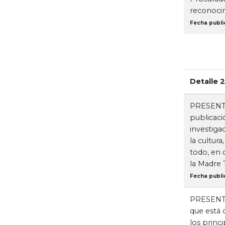
reconocim
Fecha publi
Detalle 
PRESENTAC
publicaci
investiga
la cultura
todo, en 
la Madre T
Fecha publi
PRESENTAC
que está 
los princ