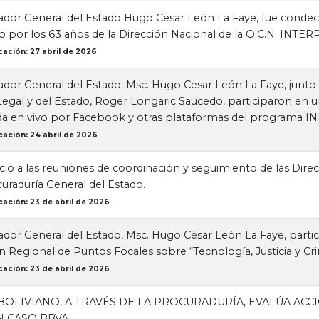
ador General del Estado Hugo Cesar León La Faye, fue condec
io por los 63 años de la Dirección Nacional de la O.C.N. INTER
cación: 27 abril de 2026
ador General del Estado, Msc. Hugo Cesar León La Faye, junto
egal y del Estado, Roger Longaric Saucedo, participaron en un
da en vivo por Facebook y otras plataformas del programa 
cación: 24 abril de 2026
cio a las reuniones de coordinación y seguimiento de las Dir
curaduría General del Estado.
cación: 23 de abril de 2026
ador General del Estado, Msc. Hugo César León La Faye, partic
n Regional de Puntos Focales sobre “Tecnología, Justicia y C
cación: 23 de abril de 2026
BOLIVIANO, A TRAVÉS DE LA PROCURADURÍA, EVALÚA ACC
N CASO BBVA.