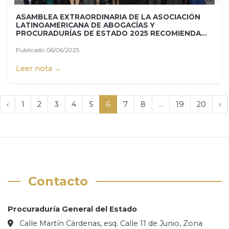
ASAMBLEA EXTRAORDINARIA DE LA ASOCIACIÓN
LATINOAMERICANA DE ABOGACÍAS Y
PROCURADURÍAS DE ESTADO 2025 RECOMIENDA
SEGUIR FORTALECIENDO EL TRABAJO CONJUNTO
ENTRE PAÍSES DE LA REGIÓN
Publicado: 06/06/2025
Leer nota →
‹
1
2
3
4
5
6
7
8
...
19
20
›
Contacto
Procuraduría General del Estado
Calle Martín Cárdenas, esq. Calle 11 de Junio, Zona