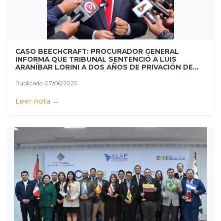
CASO BEECHCRAFT: PROCURADOR GENERAL
INFORMA QUE TRIBUNAL SENTENCIÓ A LUIS
ARANÍBAR LORINI A DOS AÑOS DE PRIVACIÓN DE
LIBERTAD EN EL PENAL DE SAN PEDRO POR LA
COMPRA IRREGULAR DE UNA AERONAVE
Publicado: 07/06/2025
Leer nota →