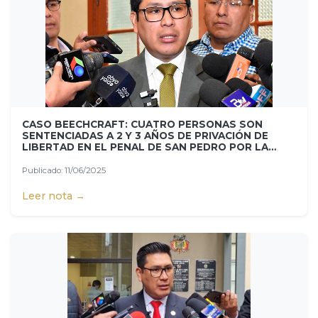
CASO BEECHCRAFT: CUATRO PERSONAS SON
SENTENCIADAS A 2 Y 3 AÑOS DE PRIVACIÓN DE
LIBERTAD EN EL PENAL DE SAN PEDRO POR LA
COMPRA IRREGULAR DE UNA AERONAVE, 10.000
FUSILES Y VITUALLAS
Publicado: 11/06/2025
Leer nota →