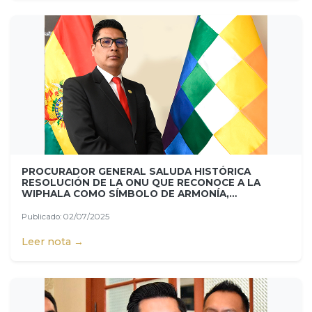
PROCURADOR GENERAL SALUDA HISTÓRICA
RESOLUCIÓN DE LA ONU QUE RECONOCE A LA
WIPHALA COMO SÍMBOLO DE ARMONÍA,
EQUILIBRIO Y COMPLEMENTARIEDAD CON LA
MADRE TIERRA
Publicado: 02/07/2025
Leer nota →