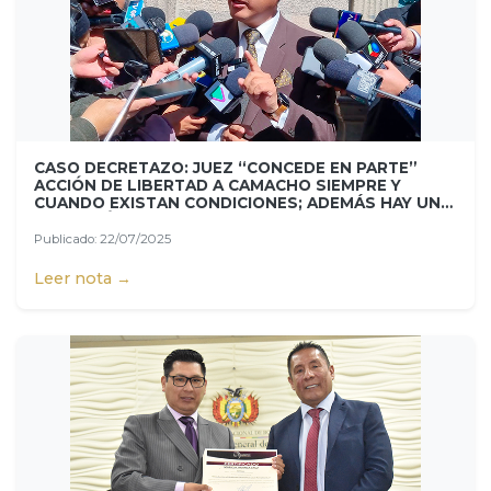
CASO DECRETAZO: JUEZ “CONCEDE EN PARTE”
ACCIÓN DE LIBERTAD A CAMACHO SIEMPRE Y
CUANDO EXISTAN CONDICIONES; ADEMÁS HAY UNA
APELACIÓN PENDIENTE Y UN AMPARO
CONSTITUCIONAL
Publicado: 22/07/2025
Leer nota →