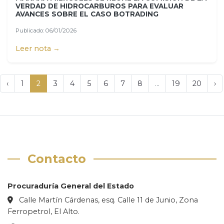
VERDAD DE HIDROCARBUROS PARA EVALUAR
AVANCES SOBRE EL CASO BOTRADING
Publicado: 06/01/2026
Leer nota →
‹
1
2
3
4
5
6
7
8
...
19
20
›
Contacto
Procuraduría General del Estado
Calle Martín Cárdenas, esq. Calle 11 de Junio, Zona
Ferropetrol, El Alto.